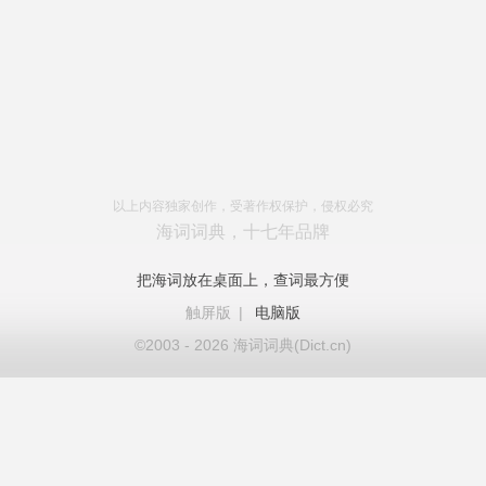
以上内容独家创作，受著作权保护，侵权必究
海词词典，十七年品牌
把海词放在桌面上，查词最方便
触屏版
|
电脑版
©2003 - 2026 海词词典(Dict.cn)