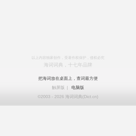
以上内容独家创作，受著作权保护，侵权必究
海词词典，十七年品牌
把海词放在桌面上，查词最方便
触屏版
|
电脑版
©2003 - 2026 海词词典(Dict.cn)