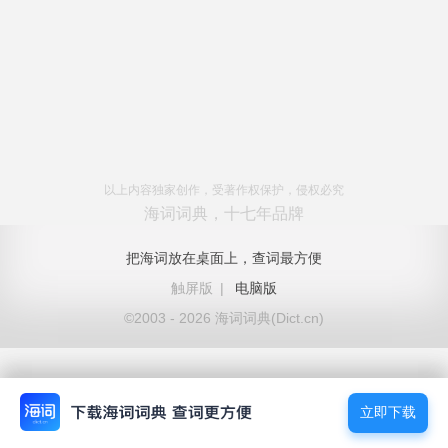
以上内容独家创作，受著作权保护，侵权必究
海词词典，十七年品牌
把海词放在桌面上，查词最方便
触屏版
|
电脑版
©2003 - 2026 海词词典(Dict.cn)
立即下载
立即下载