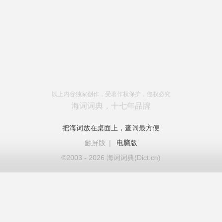
以上内容独家创作，受著作权保护，侵权必究
海词词典，十七年品牌
把海词放在桌面上，查词最方便
触屏版
|
电脑版
©2003 - 2026 海词词典(Dict.cn)