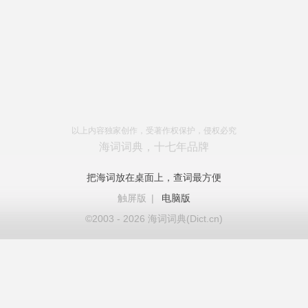
以上内容独家创作，受著作权保护，侵权必究
海词词典，十七年品牌
把海词放在桌面上，查词最方便
触屏版
|
电脑版
©2003 - 2026 海词词典(Dict.cn)