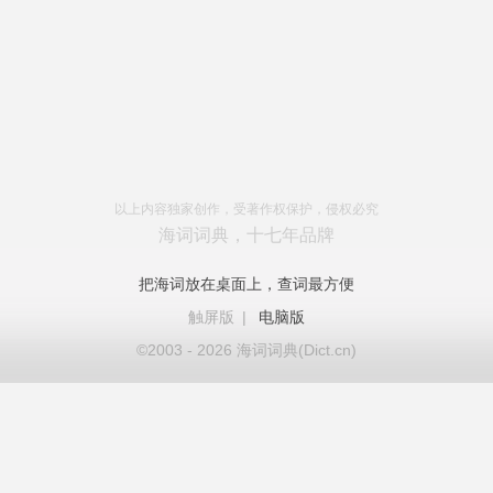
以上内容独家创作，受著作权保护，侵权必究
海词词典，十七年品牌
把海词放在桌面上，查词最方便
触屏版
|
电脑版
©2003 - 2026 海词词典(Dict.cn)