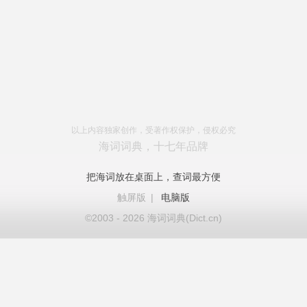
以上内容独家创作，受著作权保护，侵权必究
海词词典，十七年品牌
把海词放在桌面上，查词最方便
触屏版
|
电脑版
©2003 - 2026 海词词典(Dict.cn)