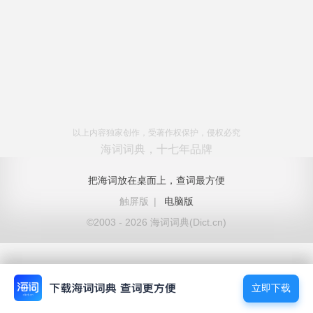
以上内容独家创作，受著作权保护，侵权必究
海词词典，十七年品牌
把海词放在桌面上，查词最方便
触屏版
|
电脑版
©2003 - 2026 海词词典(Dict.cn)
立即下载
立即下载