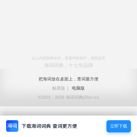
以上内容独家创作，受著作权保护，侵权必究
海词词典，十七年品牌
把海词放在桌面上，查词最方便
触屏版
|
电脑版
©2003 - 2026 海词词典(Dict.cn)
立即下载
立即下载