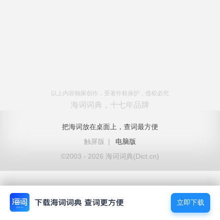
以上内容独家创作，受著作权保护，侵权必究
海词词典，十七年品牌
把海词放在桌面上，查词最方便
触屏版
|
电脑版
©2003 - 2026 海词词典(Dict.cn)
立即下载
立即下载