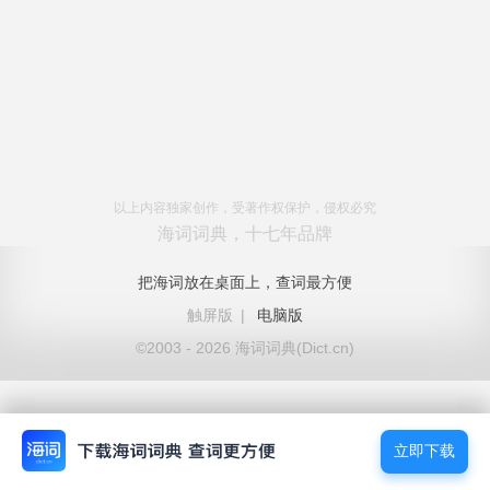
以上内容独家创作，受著作权保护，侵权必究
海词词典，十七年品牌
把海词放在桌面上，查词最方便
触屏版
|
电脑版
©2003 - 2026 海词词典(Dict.cn)
立即下载
立即下载