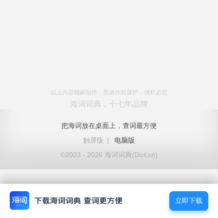
以上内容独家创作，受著作权保护，侵权必究
海词词典，十七年品牌
把海词放在桌面上，查词最方便
触屏版
|
电脑版
©2003 - 2026 海词词典(Dict.cn)
立即下载
立即下载