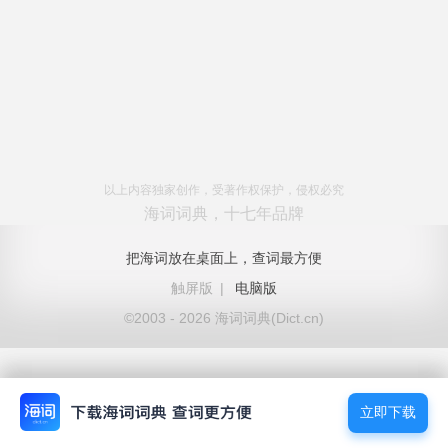
以上内容独家创作，受著作权保护，侵权必究
海词词典，十七年品牌
把海词放在桌面上，查词最方便
触屏版
|
电脑版
©2003 - 2026 海词词典(Dict.cn)
立即下载
立即下载