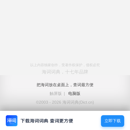
以上内容独家创作，受著作权保护，侵权必究
海词词典，十七年品牌
把海词放在桌面上，查词最方便
触屏版
|
电脑版
©2003 - 2026 海词词典(Dict.cn)
立即下载
立即下载