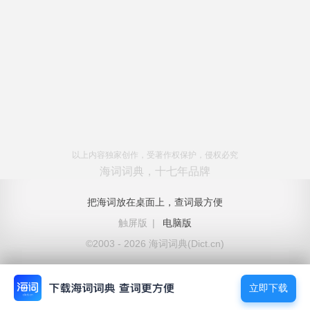
以上内容独家创作，受著作权保护，侵权必究
海词词典，十七年品牌
把海词放在桌面上，查词最方便
触屏版
|
电脑版
©2003 - 2026 海词词典(Dict.cn)
立即下载
立即下载