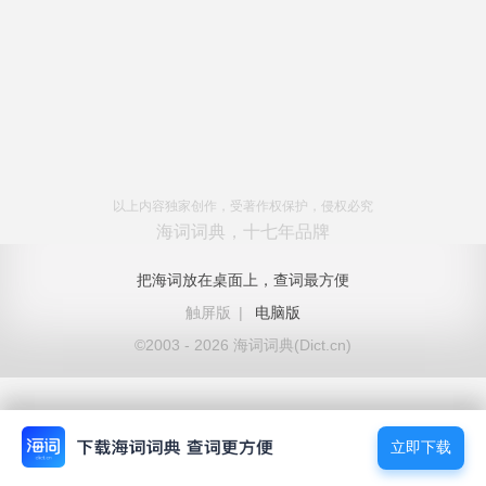
以上内容独家创作，受著作权保护，侵权必究
海词词典，十七年品牌
把海词放在桌面上，查词最方便
触屏版
|
电脑版
©2003 - 2026 海词词典(Dict.cn)
立即下载
立即下载