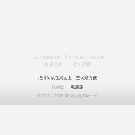
以上内容独家创作，受著作权保护，侵权必究
海词词典，十七年品牌
把海词放在桌面上，查词最方便
触屏版
|
电脑版
©2003 - 2026 海词词典(Dict.cn)