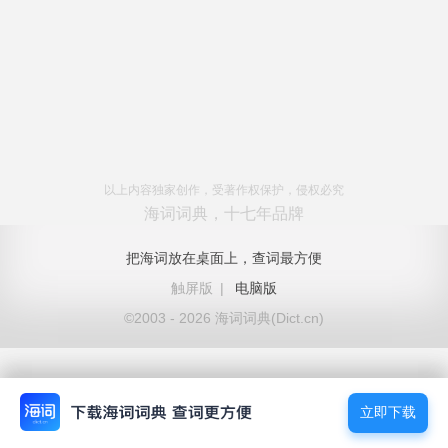
以上内容独家创作，受著作权保护，侵权必究
海词词典，十七年品牌
把海词放在桌面上，查词最方便
触屏版
|
电脑版
©2003 - 2026 海词词典(Dict.cn)
立即下载
立即下载