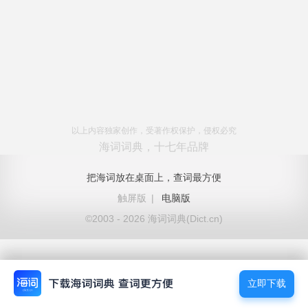
以上内容独家创作，受著作权保护，侵权必究
海词词典，十七年品牌
把海词放在桌面上，查词最方便
触屏版
|
电脑版
©2003 - 2026 海词词典(Dict.cn)
立即下载
立即下载