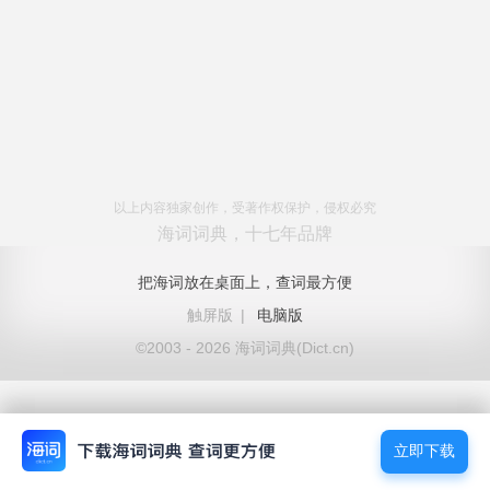
以上内容独家创作，受著作权保护，侵权必究
海词词典，十七年品牌
把海词放在桌面上，查词最方便
触屏版
|
电脑版
©2003 - 2026 海词词典(Dict.cn)
立即下载
立即下载