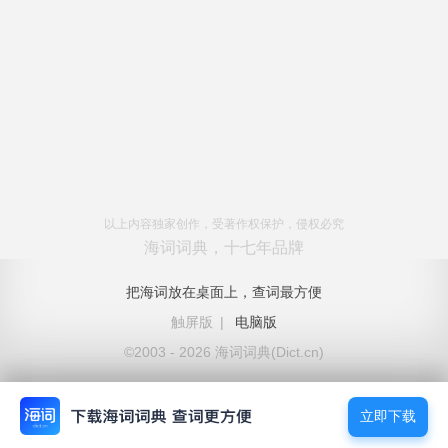
以上内容独家创作，受著作权保护，侵权必究
海词词典，十七年品牌
把海词放在桌面上，查词最方便
触屏版
|
电脑版
©2003 - 2026 海词词典(Dict.cn)
立即下载
立即下载