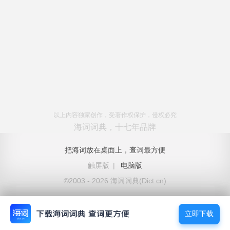
以上内容独家创作，受著作权保护，侵权必究
海词词典，十七年品牌
把海词放在桌面上，查词最方便
触屏版
|
电脑版
©2003 - 2026 海词词典(Dict.cn)
立即下载
立即下载