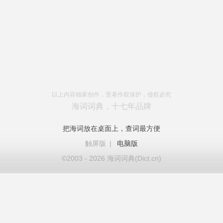
以上内容独家创作，受著作权保护，侵权必究
海词词典，十七年品牌
把海词放在桌面上，查词最方便
触屏版
|
电脑版
©2003 - 2026 海词词典(Dict.cn)