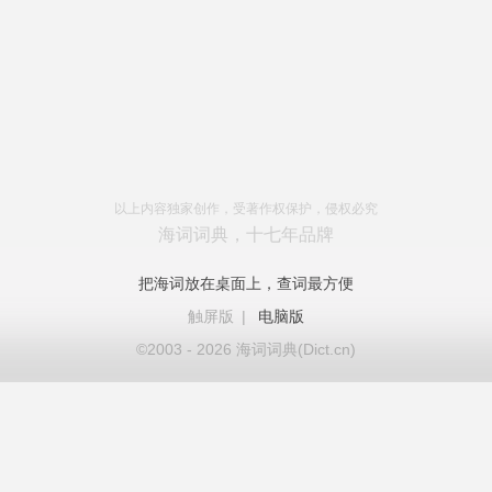
以上内容独家创作，受著作权保护，侵权必究
海词词典，十七年品牌
把海词放在桌面上，查词最方便
触屏版
|
电脑版
©2003 - 2026 海词词典(Dict.cn)