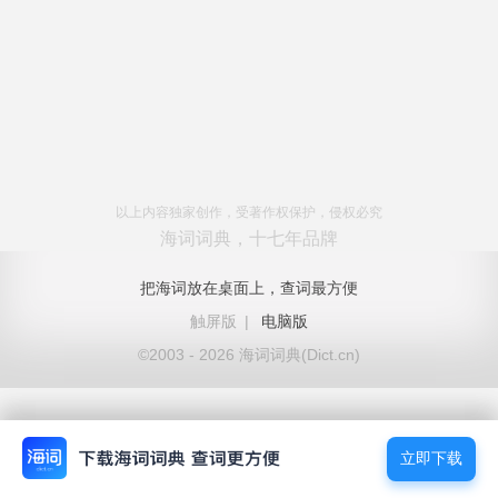
以上内容独家创作，受著作权保护，侵权必究
海词词典，十七年品牌
把海词放在桌面上，查词最方便
触屏版
|
电脑版
©2003 - 2026 海词词典(Dict.cn)
立即下载
立即下载