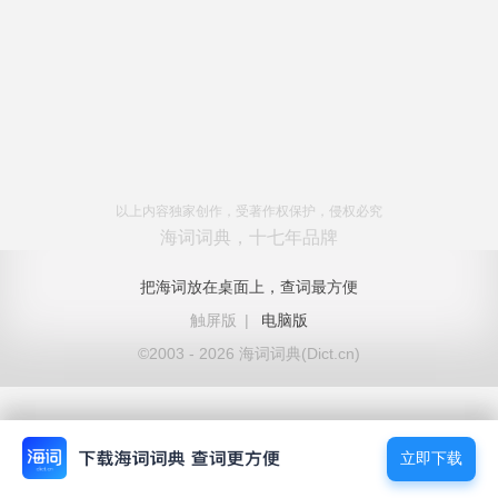
以上内容独家创作，受著作权保护，侵权必究
海词词典，十七年品牌
把海词放在桌面上，查词最方便
触屏版
|
电脑版
©2003 - 2026 海词词典(Dict.cn)
立即下载
立即下载