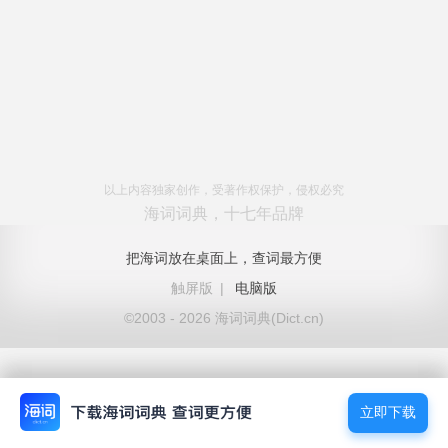
以上内容独家创作，受著作权保护，侵权必究
海词词典，十七年品牌
把海词放在桌面上，查词最方便
触屏版
|
电脑版
©2003 - 2026 海词词典(Dict.cn)
立即下载
立即下载