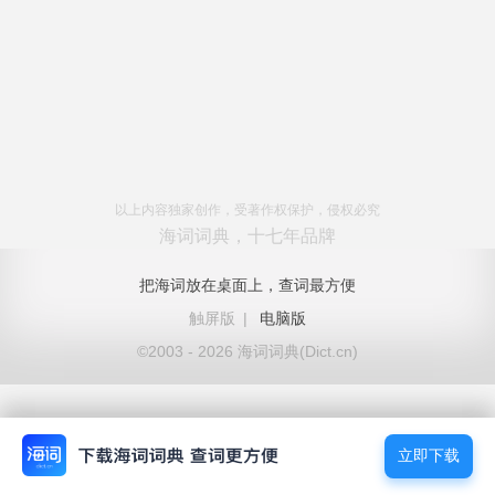
以上内容独家创作，受著作权保护，侵权必究
海词词典，十七年品牌
把海词放在桌面上，查词最方便
触屏版
|
电脑版
©2003 - 2026 海词词典(Dict.cn)
立即下载
立即下载