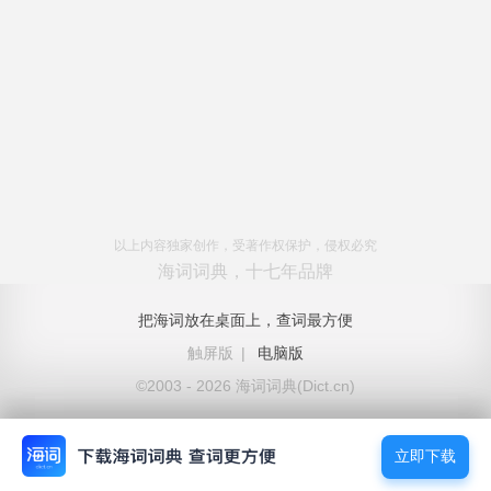
以上内容独家创作，受著作权保护，侵权必究
海词词典，十七年品牌
把海词放在桌面上，查词最方便
触屏版
|
电脑版
©2003 - 2026 海词词典(Dict.cn)
立即下载
立即下载