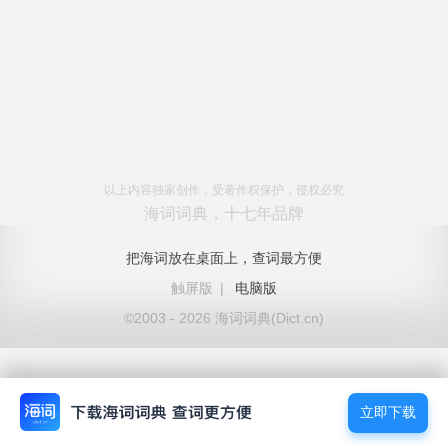
以上内容独家创作，受著作权保护，侵权必究
海词词典，十七年品牌
把海词放在桌面上，查词最方便
触屏版
|
电脑版
©2003 - 2026 海词词典(Dict.cn)
立即下载
立即下载