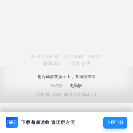
以上内容独家创作，受著作权保护，侵权必究
海词词典，十七年品牌
把海词放在桌面上，查词最方便
触屏版
|
电脑版
©2003 - 2026 海词词典(Dict.cn)
立即下载
立即下载