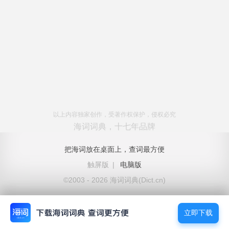
以上内容独家创作，受著作权保护，侵权必究
海词词典，十七年品牌
把海词放在桌面上，查词最方便
触屏版
|
电脑版
©2003 - 2026 海词词典(Dict.cn)
立即下载
立即下载