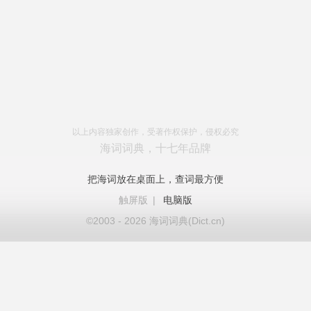
以上内容独家创作，受著作权保护，侵权必究
海词词典，十七年品牌
把海词放在桌面上，查词最方便
触屏版
|
电脑版
©2003 - 2026 海词词典(Dict.cn)