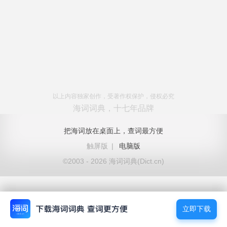
以上内容独家创作，受著作权保护，侵权必究
海词词典，十七年品牌
把海词放在桌面上，查词最方便
触屏版
|
电脑版
©2003 - 2026 海词词典(Dict.cn)
立即下载
立即下载