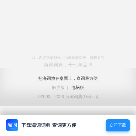
以上内容独家创作，受著作权保护，侵权必究
海词词典，十七年品牌
把海词放在桌面上，查词最方便
触屏版
|
电脑版
©2003 - 2026 海词词典(Dict.cn)
立即下载
立即下载