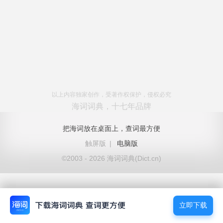
以上内容独家创作，受著作权保护，侵权必究
海词词典，十七年品牌
把海词放在桌面上，查词最方便
触屏版
|
电脑版
©2003 - 2026 海词词典(Dict.cn)
立即下载
立即下载