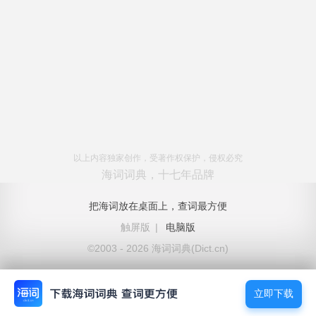
以上内容独家创作，受著作权保护，侵权必究
海词词典，十七年品牌
把海词放在桌面上，查词最方便
触屏版
|
电脑版
©2003 - 2026 海词词典(Dict.cn)
立即下载
立即下载