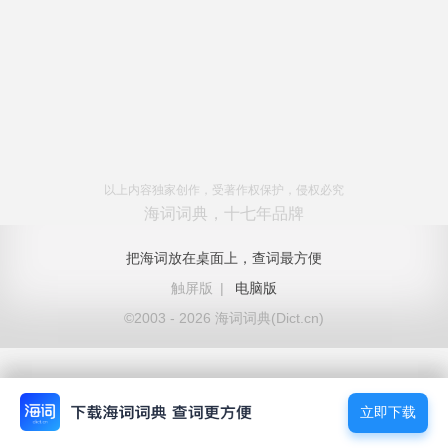
以上内容独家创作，受著作权保护，侵权必究
海词词典，十七年品牌
把海词放在桌面上，查词最方便
触屏版
|
电脑版
©2003 - 2026 海词词典(Dict.cn)
立即下载
立即下载