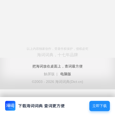
以上内容独家创作，受著作权保护，侵权必究
海词词典，十七年品牌
把海词放在桌面上，查词最方便
触屏版
|
电脑版
©2003 - 2026 海词词典(Dict.cn)
立即下载
立即下载