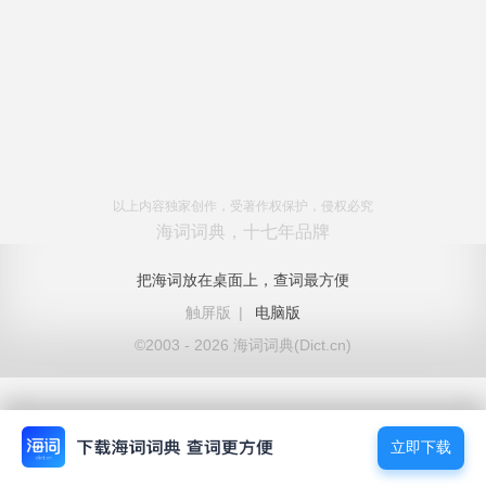
以上内容独家创作，受著作权保护，侵权必究
海词词典，十七年品牌
把海词放在桌面上，查词最方便
触屏版
|
电脑版
©2003 - 2026 海词词典(Dict.cn)
立即下载
立即下载