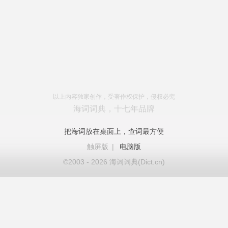
以上内容独家创作，受著作权保护，侵权必究
海词词典，十七年品牌
把海词放在桌面上，查词最方便
触屏版
|
电脑版
©2003 - 2026 海词词典(Dict.cn)