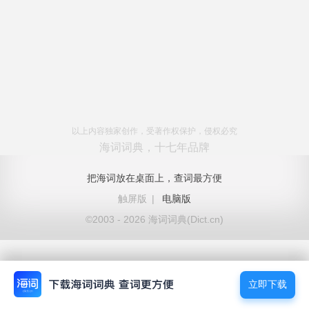
以上内容独家创作，受著作权保护，侵权必究
海词词典，十七年品牌
把海词放在桌面上，查词最方便
触屏版
|
电脑版
©2003 - 2026 海词词典(Dict.cn)
立即下载
立即下载