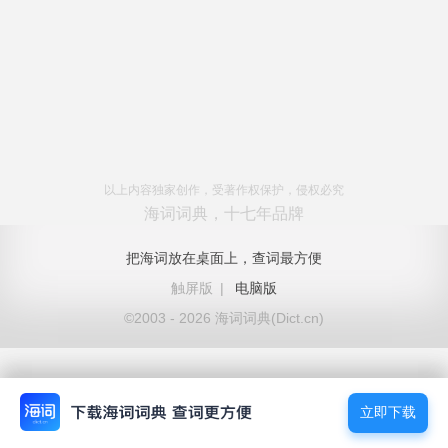
以上内容独家创作，受著作权保护，侵权必究
海词词典，十七年品牌
把海词放在桌面上，查词最方便
触屏版
|
电脑版
©2003 - 2026 海词词典(Dict.cn)
立即下载
立即下载