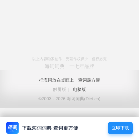
以上内容独家创作，受著作权保护，侵权必究
海词词典，十七年品牌
把海词放在桌面上，查词最方便
触屏版
|
电脑版
©2003 - 2026 海词词典(Dict.cn)
立即下载
立即下载