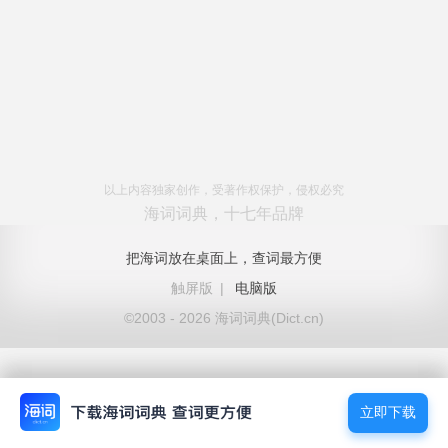
以上内容独家创作，受著作权保护，侵权必究
海词词典，十七年品牌
把海词放在桌面上，查词最方便
触屏版
|
电脑版
©2003 - 2026 海词词典(Dict.cn)
立即下载
立即下载