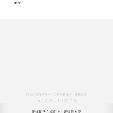
user
以上内容独家创作，受著作权保护，侵权必究
海词词典，十七年品牌
把海词放在桌面上，查词最方便