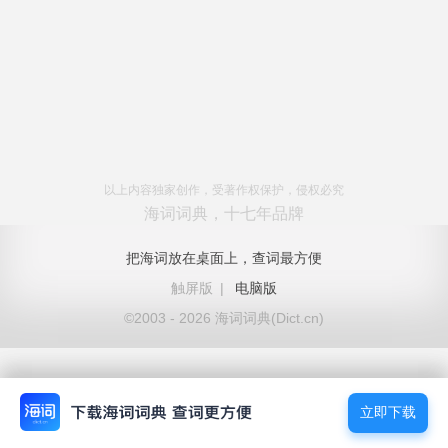
以上内容独家创作，受著作权保护，侵权必究
海词词典，十七年品牌
把海词放在桌面上，查词最方便
触屏版
|
电脑版
©2003 - 2026 海词词典(Dict.cn)
立即下载
立即下载