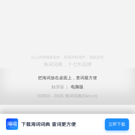
以上内容独家创作，受著作权保护，侵权必究
海词词典，十七年品牌
把海词放在桌面上，查词最方便
触屏版
|
电脑版
©2003 - 2026 海词词典(Dict.cn)
立即下载
立即下载