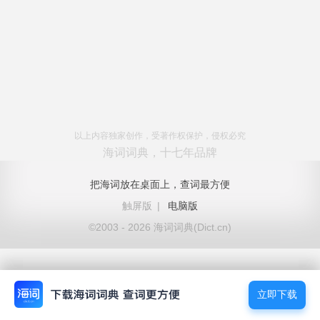
以上内容独家创作，受著作权保护，侵权必究
海词词典，十七年品牌
把海词放在桌面上，查词最方便
触屏版
|
电脑版
©2003 - 2026 海词词典(Dict.cn)
立即下载
立即下载