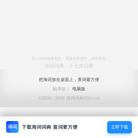
以上内容独家创作，受著作权保护，侵权必究
海词词典，十七年品牌
把海词放在桌面上，查词最方便
触屏版
|
电脑版
©2003 - 2026 海词词典(Dict.cn)
立即下载
立即下载